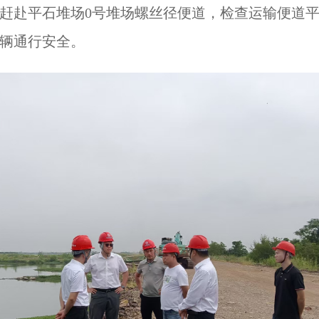
赶赴
平石堆场0号堆场螺丝径便道，
检查
运输便道
辆通行安全。