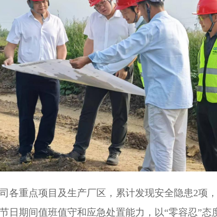
司各重点项目及生产厂区，累计发现安全隐患2项
节日期间值班值守和应急处置能力，以“零容忍”态