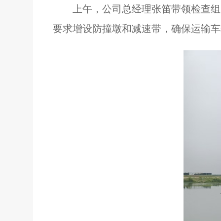
上午，
公司总经理张笛
带领检查组
要求
增设防撞墩和减速带，确保运输车